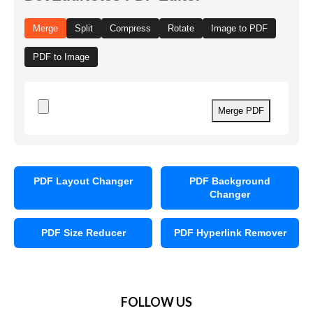
Merge
Split
Compress
Rotate
Image to PDF
PDF to Image
Merge PDF
PDF Layout Changer
PDF Background
Changer
PDF Size Reducer
PDF Hyperlink Remover
FOLLOW US